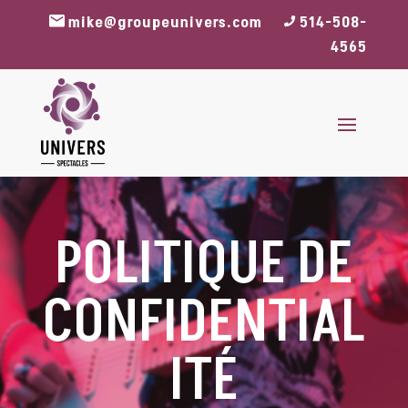
mike@groupeunivers.com
514-508-
4565
POLITIQUE DE
CONFIDENTIAL
ITÉ