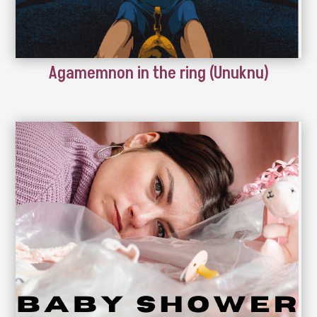
Agamemnon in the ring (Unuknu)