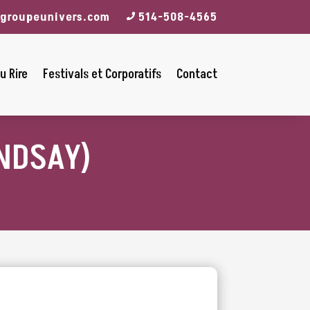
groupeunivers.com
514-508-4565
u Rire
Festivals et Corporatifs
Contact
INDSAY)